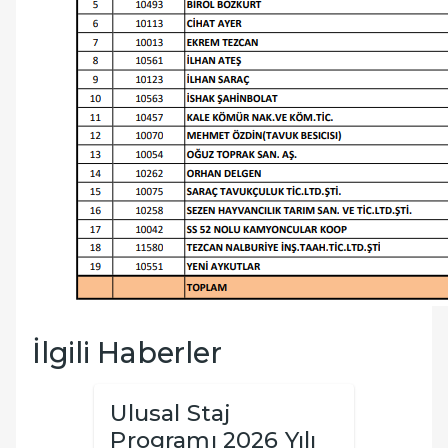
İlgili Haberler
Ulusal Staj
TKİ 
nda
Programı 2026 Yılı
Çocu