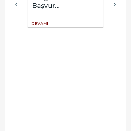
Başvur...
“Mad
DEVAMI
DEVAM