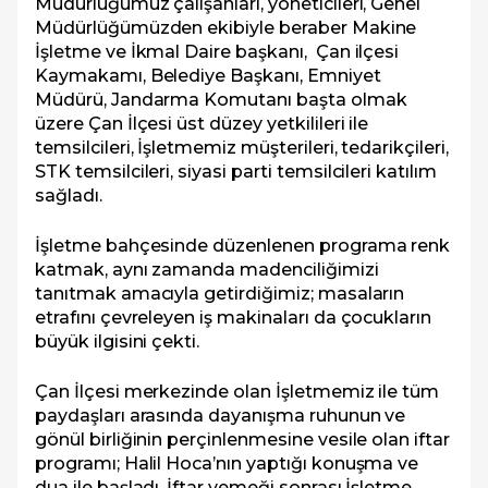
Müdürlüğümüz çalışanları, yöneticileri, Genel
Müdürlüğümüzden ekibiyle beraber Makine
İşletme ve İkmal Daire başkanı, Çan ilçesi
Kaymakamı, Belediye Başkanı, Emniyet
Müdürü, Jandarma Komutanı başta olmak
üzere Çan İlçesi üst düzey yetkilileri ile
temsilcileri, İşletmemiz müşterileri, tedarikçileri,
STK temsilcileri, siyasi parti temsilcileri katılım
sağladı.
İşletme bahçesinde düzenlenen programa renk
katmak, aynı zamanda madenciliğimizi
tanıtmak amacıyla getirdiğimiz; masaların
etrafını çevreleyen iş makinaları da çocukların
büyük ilgisini çekti.
Çan İlçesi merkezinde olan İşletmemiz ile tüm
paydaşları arasında dayanışma ruhunun ve
gönül birliğinin perçinlenmesine vesile olan iftar
programı; Halil Hoca’nın yaptığı konuşma ve
dua ile başladı. İftar yemeği sonrası İşletme