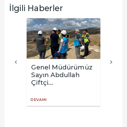
İlgili Haberler
Genel Müdürümüz
Çana
nda
Sayın Abdullah
Doç
Çiftçi...
Tora
DEVAMI
DEVAM