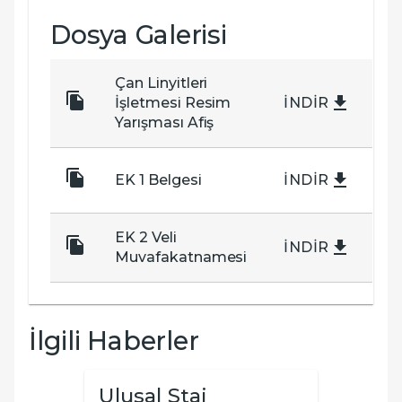
Dosya Galerisi
Çan Linyitleri
İşletmesi Resim
İNDIR
Yarışması Afiş
EK 1 Belgesi
İNDIR
EK 2 Veli
İNDIR
Muvafakatnamesi
İlgili Haberler
Ulusal Staj
2026