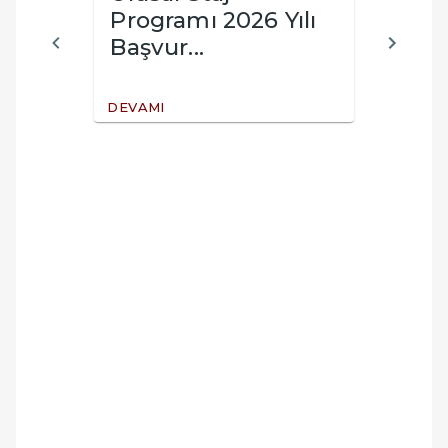
-18
Programı 2026 Yılı
MÜD
Başvur...
MM K
DEVAMI
DEVAM