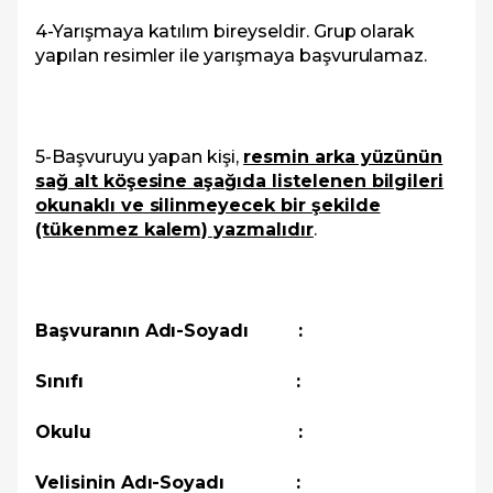
4-Yarışmaya katılım bireyseldir. Grup olarak
yapılan resimler ile yarışmaya başvurulamaz.
5-Başvuruyu yapan kişi,
resmin arka yüzünün
sağ alt köşesine aşağıda listelenen bilgileri
okunaklı ve silinmeyecek bir şekilde
(tükenmez kalem) yazmalıdır
.
Başvuranın Adı-Soyadı :
Sınıfı :
Okulu :
Velisinin Adı-Soyadı :