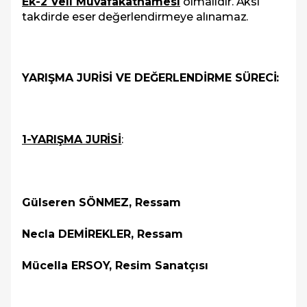
Ek-2 Veli Muvafakatnamesi
olmalıdır. Aksi
takdirde eser değerlendirmeye alınamaz.
YARIŞMA JURİSİ VE DEĞERLENDİRME SÜRECİ:
1-YARIŞMA JURİSİ
:
Gülseren SÖNMEZ, Ressam
Necla DEMİREKLER, Ressam
Mücella ERSOY, Resim Sanatçısı